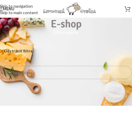
Skip to navigation
MENU
Skip to main content
E-shop
Kategórie
Domov
/
E-shop
Odstrániť filtre
Jägger Kaffee
Neboli nájdené žiadne produkty zodpovedajúce vášmu výberu.