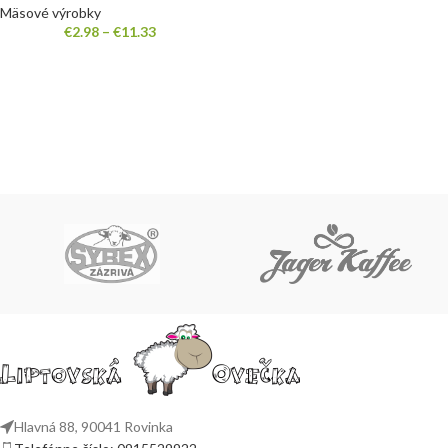
Mäsové výrobky
€
2.98
–
€
11.33
Hlavná 88, 90041 Rovinka