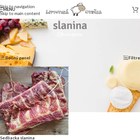
Skip to navigation
MENU
Skip to main content
slanina
Kategórie
Domov
/
E-shop
/
Produkty so značkou “slanina”
Zobrazený jediný výsledok
Bočný panel
Filtre
Sedliacka slanina